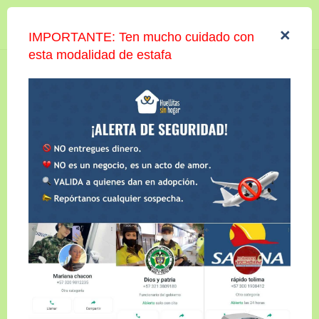
Iniciar sesión
×
IMPORTANTE: Ten mucho cuidado con
esta modalidad de estafa
BRUNO
Compartir