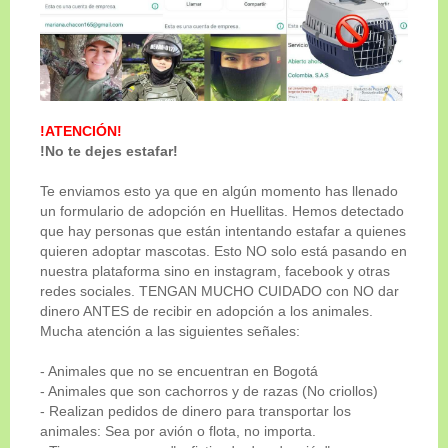
ADOPTADO
!ATENCIÓN!
!No te dejes estafar!
Te enviamos esto ya que en algún momento has llenado
un formulario de adopción en Huellitas. Hemos detectado
que hay personas que están intentando estafar a quienes
quieren adoptar mascotas. Esto NO solo está pasando en
nuestra plataforma sino en instagram, facebook y otras
redes sociales. TENGAN MUCHO CUIDADO con NO dar
Genero
dinero ANTES de recibir en adopción a los animales.
Macho
Mucha atención a las siguientes señales:
Tamaño
- Animales que no se encuentran en Bogotá
Miniatura
- Animales que son cachorros y de razas (No criollos)
- Realizan pedidos de dinero para transportar los
Edad
animales: Sea por avión o flota, no importa.
2 meses