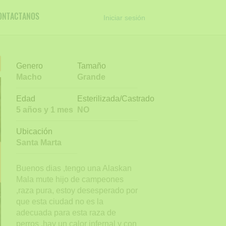
ONTACTANOS
Iniciar sesión
Genero
Tamaño
Macho
Grande
Edad
Esterilizada/Castrado
5 años y 1 mes
NO
Ubicación
Santa Marta
Buenos dias ,tengo una Alaskan
Mala mute hijo de campeones
,raza pura, estoy desesperado por
que esta ciudad no es la
adecuada para esta raza de
perros ,hay un calor infernal y con