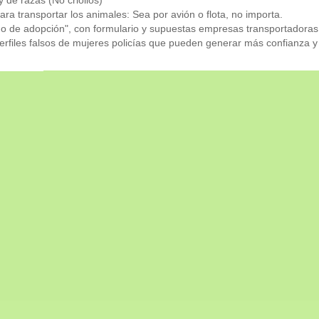
ara transportar los animales: Sea por avión o flota, no importa.
ado de adopción", con formulario y supuestas empresas transportadoras
rfiles falsos de mujeres policías que pueden generar más confianza y 