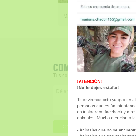
JAMES
Macho - 3 años y 6 meses
COMENTARIOS
Tus comentarios son muy importantes 
!ATENCIÓN!
!No te dejes estafar!
Te enviamos esto ya que en a
personas que están intentando
en instagram, facebook y otr
animales. Mucha atención a la
Comentar
- Animales que no se encuent
- Animales que son cachorros y