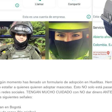
LUCAS
RANDY
Macho - 3 años y 6 meses
Macho - 5 años y 6 meses
para nosotros
lgún momento has llenado un formulario de adopción en Huellitas. He
 estafar a quienes quieren adoptar mascotas. Esto NO solo está pasa
as redes sociales. TENGAN MUCHO CUIDADO con NO dar dinero ANTES 
s siguientes señales:
ran en Bogotá
 de razas (No criollos)