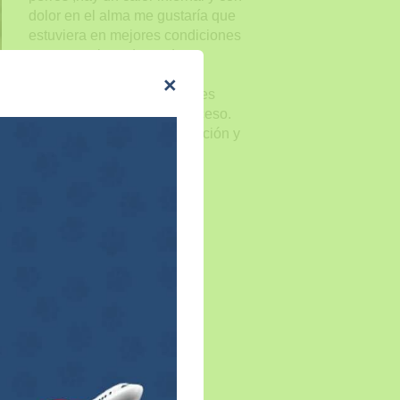
dolor en el alma me gustaría que
estuviera en mejores condiciones
y en espacios adecuados,
obviamente yo estaría en
×
condiciones de hacer aportes
para ayudarlos en este proceso.
Muchas gracias por su atención y
espero su pronta respuesta