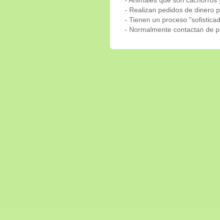
- Realizan pedidos de dinero p
- Tienen un proceso "sofistic
- Normalmente contactan de pe