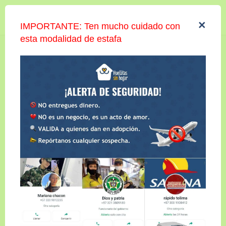
Iniciar sesión
×
IMPORTANTE: Ten mucho cuidado con
esta modalidad de estafa
CANGUIL Y ENZO
Compartir