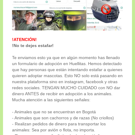
ADOPTADO
!ATENCIÓN!
!No te dejes estafar!
Te enviamos esto ya que en algún momento has llenado
un formulario de adopción en Huellitas. Hemos detectado
que hay personas que están intentando estafar a quienes
quieren adoptar mascotas. Esto NO solo está pasando en
nuestra plataforma sino en instagram, facebook y otras
redes sociales. TENGAN MUCHO CUIDADO con NO dar
Genero
dinero ANTES de recibir en adopción a los animales.
Macho
Mucha atención a las siguientes señales:
Tamaño
- Animales que no se encuentran en Bogotá
Mediano-Grande
- Animales que son cachorros y de razas (No criollos)
- Realizan pedidos de dinero para transportar los
Edad
animales: Sea por avión o flota, no importa.
5 años