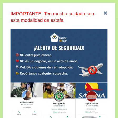
Iniciar sesión
×
IMPORTANTE: Ten mucho cuidado con
esta modalidad de estafa
COPO
Compartir