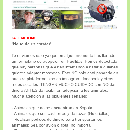
ADOPTADO
!ATENCIÓN!
!No te dejes estafar!
Te enviamos esto ya que en algún momento has llenado
un formulario de adopción en Huellitas. Hemos detectado
que hay personas que están intentando estafar a quienes
quieren adoptar mascotas. Esto NO solo está pasando en
nuestra plataforma sino en instagram, facebook y otras
redes sociales. TENGAN MUCHO CUIDADO con NO dar
Genero
dinero ANTES de recibir en adopción a los animales.
Macho
Mucha atención a las siguientes señales:
Tamaño
- Animales que no se encuentran en Bogotá
Mediano-Pequeño
- Animales que son cachorros y de razas (No criollos)
- Realizan pedidos de dinero para transportar los
Edad
animales: Sea por avión o flota, no importa.
5 años