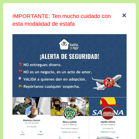
Iniciar sesión
×
IMPORTANTE: Ten mucho cuidado con
esta modalidad de estafa
TOBY
Compartir