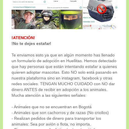
ADOPTADO
!ATENCIÓN!
!No te dejes estafar!
Te enviamos esto ya que en algún momento has llenado
un formulario de adopción en Huellitas. Hemos detectado
que hay personas que están intentando estafar a quienes
quieren adoptar mascotas. Esto NO solo está pasando en
nuestra plataforma sino en instagram, facebook y otras
redes sociales. TENGAN MUCHO CUIDADO con NO dar
Genero
dinero ANTES de recibir en adopción a los animales.
Macho
Mucha atención a las siguientes señales:
Tamaño
- Animales que no se encuentran en Bogotá
Mediano-Grande
- Animales que son cachorros y de razas (No criollos)
- Realizan pedidos de dinero para transportar los
Edad
animales: Sea por avión o flota, no importa.
6 años y 10 meses