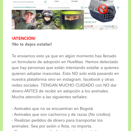
ADOPTADO
!ATENCIÓN!
!No te dejes estafar!
Te enviamos esto ya que en algún momento has llenado
un formulario de adopción en Huellitas. Hemos detectado
que hay personas que están intentando estafar a quienes
quieren adoptar mascotas. Esto NO solo está pasando en
nuestra plataforma sino en instagram, facebook y otras
redes sociales. TENGAN MUCHO CUIDADO con NO dar
Genero
dinero ANTES de recibir en adopción a los animales.
Macho
Mucha atención a las siguientes señales:
Tamaño
- Animales que no se encuentran en Bogotá
Mediano-Grande
- Animales que son cachorros y de razas (No criollos)
- Realizan pedidos de dinero para transportar los
Edad
animales: Sea por avión o flota, no importa.
6 meses