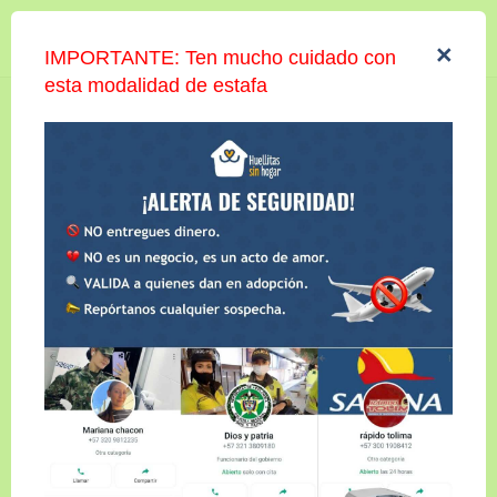
Iniciar sesión
×
IMPORTANTE: Ten mucho cuidado con
esta modalidad de estafa
OSO
Compartir